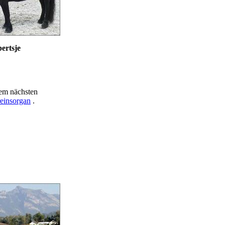
ertsje
dem nächsten
einsorgan
.