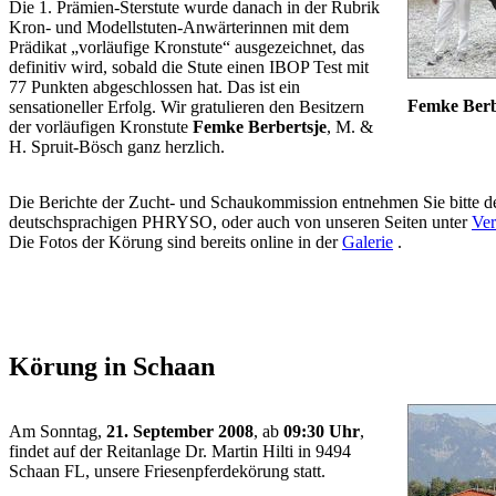
Die 1. Prämien-Sterstute wurde danach in der Rubrik
Kron- und Modellstuten-Anwärterinnen mit dem
Prädikat „vorläufige Kronstute“ ausgezeichnet, das
definitiv wird, sobald die Stute einen IBOP Test mit
77 Punkten abgeschlossen hat. Das ist ein
Femke Berb
sensationeller Erfolg. Wir gratulieren den Besitzern
der vorläufigen Kronstute
Femke Berbertsje
, M. &
H. Spruit-Bösch ganz herzlich.
Die Berichte der Zucht- und Schaukommission entnehmen Sie bitte 
deutschsprachigen PHRYSO, oder auch von unseren Seiten unter
Ver
Die Fotos der Körung sind bereits online in der
Galerie
.
Körung in Schaan
Am Sonntag,
21. September 2008
, ab
09:30 Uhr
,
findet auf der Reitanlage Dr. Martin Hilti in 9494
Schaan FL, unsere Friesenpferdekörung statt.