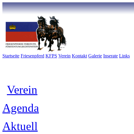
Startseite
Friesenpferd
KFPS
Verein
Kontakt
Galerie
Inserate
Links
Verein
Agenda
Aktuell