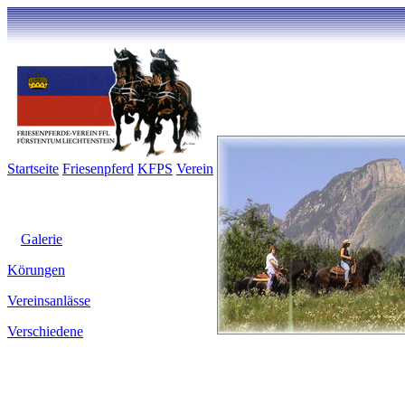
Startseite
Friesenpferd
KFPS
Verein
Kontakt
Galerie
Inserate
Links
Galerie
Körungen
Vereinsanlässe
Verschiedene