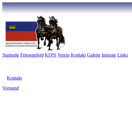
Startseite
Friesenpferd
KFPS
Verein
Kontakt
Galerie
Inserate
Links
Kontakt
Vorstand