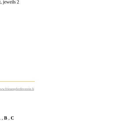
, jeweils 2
ww.friesenpferdeverein.li
A
,
B
,
C