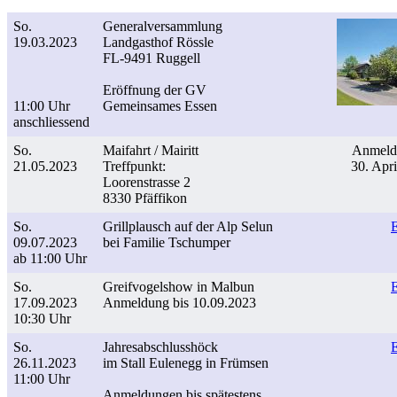
So.
Generalversammlung
19.03.2023
Landgasthof Rössle
FL-9491 Ruggell
Eröffnung der GV
11:00 Uhr
Gemeinsames Essen
anschliessend
So.
Maifahrt / Mairitt
Anmeldu
21.05.2023
Treffpunkt:
30. Apri
Loorenstrasse 2
8330 Pfäffikon
So.
Grillplausch auf der Alp Selun
09.07.2023
bei Familie Tschumper
ab 11:00 Uhr
So.
Greifvogelshow in Malbun
17.09.2023
Anmeldung bis 10.09.2023
10:30 Uhr
So.
Jahresabschlusshöck
26.11.2023
im Stall Eulenegg in Frümsen
11:00 Uhr
Anmeldungen bis spätestens