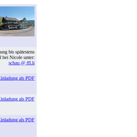
ng bis spätestens
l bei Nicole unter:
schau @ ffl.li
Einladung als PDF
Einladung als PDF
Einladung als PDF