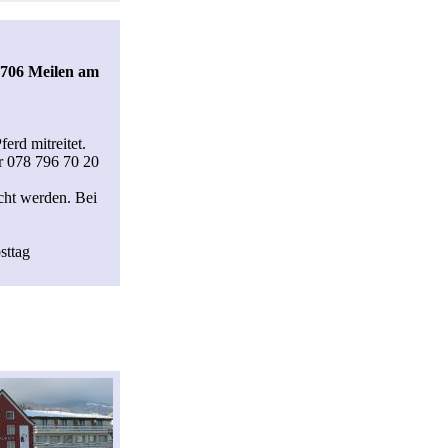
8706 Meilen am
erd mitreitet.
r 078 796 70 20
cht werden. Bei
sttag