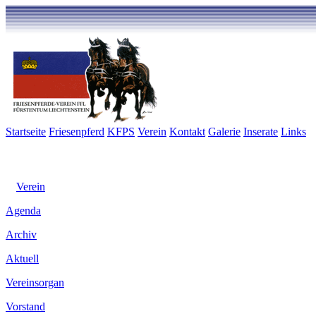
Startseite
Friesenpferd
KFPS
Verein
Kontakt
Galerie
Inserate
Links
Verein
Agenda
Archiv
Aktuell
Vereinsorgan
Vorstand