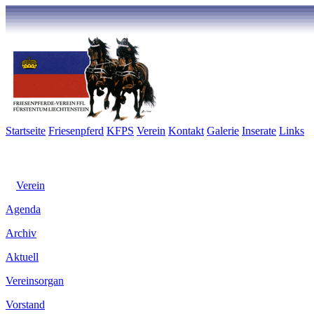
Startseite
Friesenpferd
KFPS
Verein
Kontakt
Galerie
Inserate
Links
Verein
Agenda
Archiv
Aktuell
Vereinsorgan
Vorstand