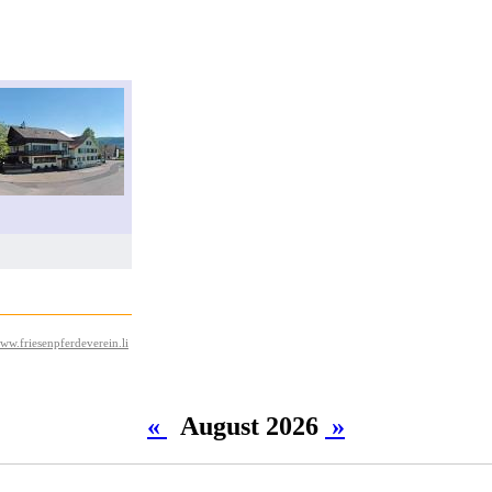
ww.friesenpferdeverein.li
«
August 2026
»