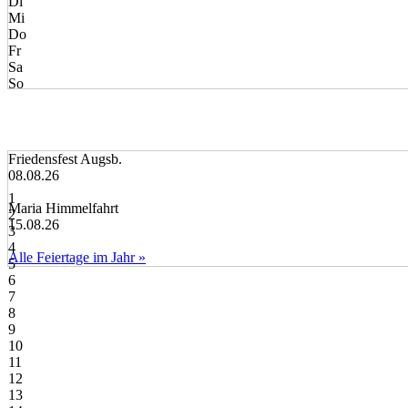
Di
Mi
Do
Fr
Sa
So
Friedensfest Augsb.
08.08.26
1
Maria Himmelfahrt
2
15.08.26
3
4
Alle Feiertage im Jahr »
5
6
7
8
9
10
11
12
13