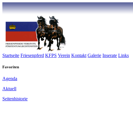
Startseite
Friesenpferd
KFPS
Verein
Kontakt
Galerie
Inserate
Links
Favoriten
Agenda
Aktuell
Seitenhistorie