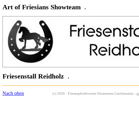
Art of Friesians Showteam
.
Friesenstall Reidholz
.
Nach oben
(c) 2026 - Friesenpferdeverein Fürstentum Liechtenstein -
w