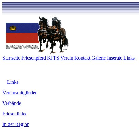
Startseite
Friesenpferd
KFPS
Verein
Kontakt
Galerie
Inserate
Links
Links
Vereinsmitglieder
Verbände
Friesenlinks
In der Region